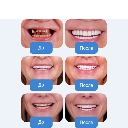
До
После
До
После
До
После