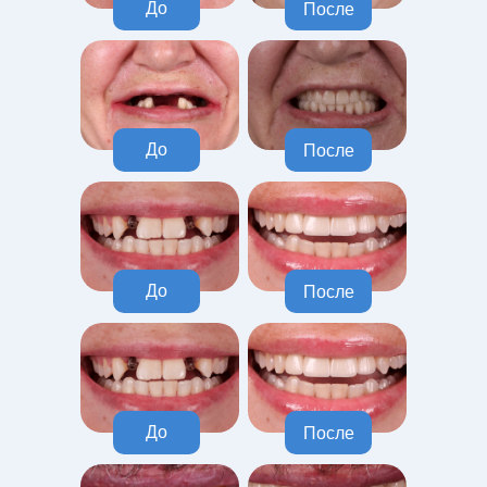
До
После
До
После
До
После
До
После