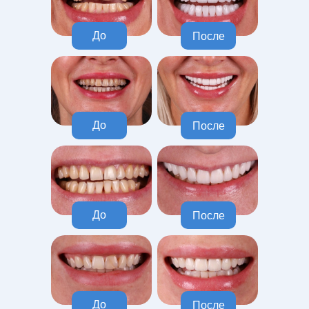
До
После
До
После
До
После
До
После