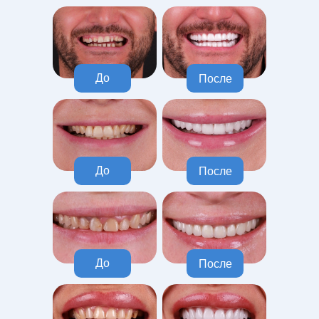
До
После
До
После
До
После