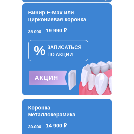
Винир E-Max или
циркониевая коронка
19 990 ₽
35 000
%
ЗАПИСАТЬСЯ ПО
ЗАПИСАТЬСЯ
АКЦИИ
ПО АКЦИИ
АКЦИЯ
Коронка
металлокерамика
14 900 ₽
20 000