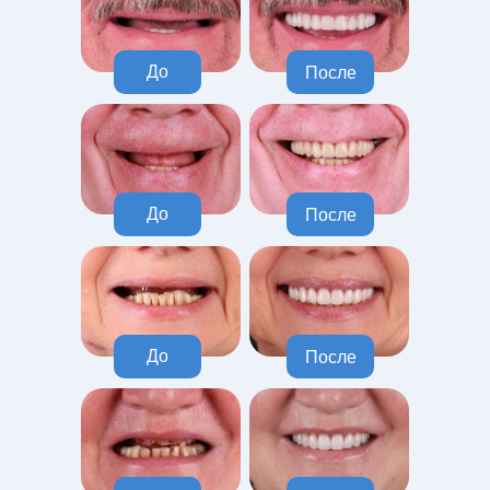
До
После
До
После
До
После