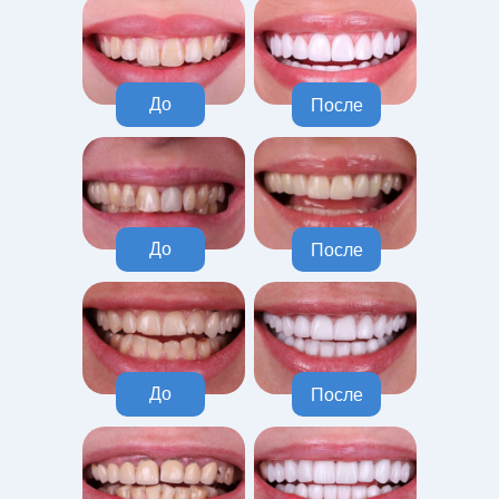
До
После
До
После
До
После