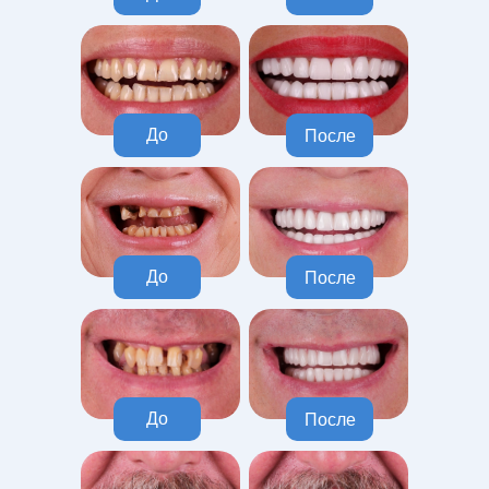
До
После
До
После
До
После