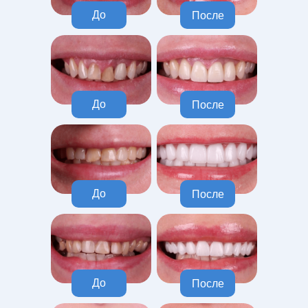
До
После
До
После
До
После
До
После