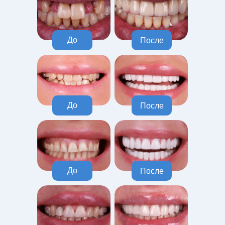
До
После
До
После
До
После